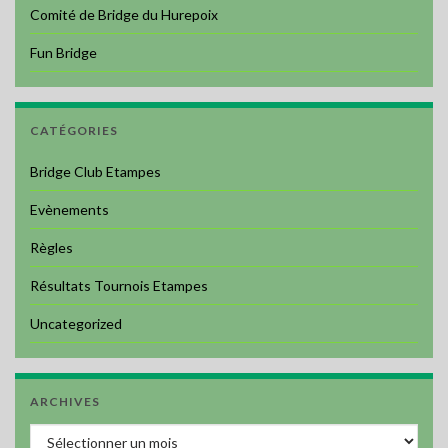
Comité de Bridge du Hurepoix
Fun Bridge
CATÉGORIES
Bridge Club Etampes
Evènements
Règles
Résultats Tournois Etampes
Uncategorized
ARCHIVES
Archives