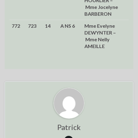
HOURLIER –
Mme Jocelyne
BARBERON
772
723
14
A NS 6
Mme Evelyne
36,
DEWYNTER –
Mme Nelly
AMEILLE
Patrick