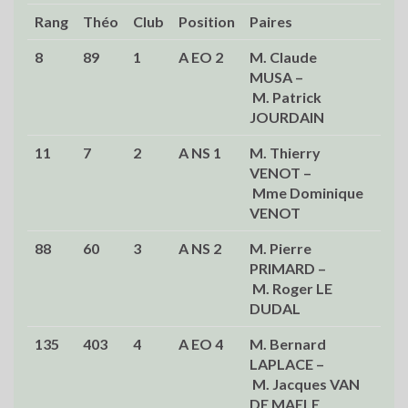
Rang
Théo
Club
Position
Paires
%
8
89
1
A EO 2
M. Claude
68,
MUSA –
M. Patrick
JOURDAIN
11
7
2
A NS 1
M. Thierry
67,
VENOT –
Mme Dominique
VENOT
88
60
3
A NS 2
M. Pierre
58,
PRIMARD –
M. Roger LE
DUDAL
135
403
4
A EO 4
M. Bernard
56,
LAPLACE –
M. Jacques VAN
DE MAELE