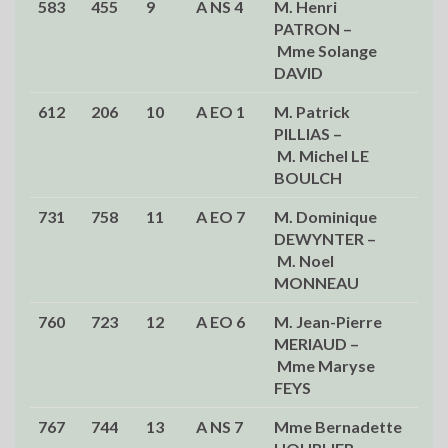
583
455
9
A NS 4
M. Henri
45,
PATRON –
Mme Solange
DAVID
612
206
10
A EO 1
M. Patrick
44,
PILLIAS –
M. Michel LE
BOULCH
731
758
11
A EO 7
M. Dominique
39,
DEWYNTER –
M. Noel
MONNEAU
760
723
12
A EO 6
M. Jean-Pierre
37,
MERIAUD –
Mme Maryse
FEYS
767
744
13
A NS 7
Mme Bernadette
37,