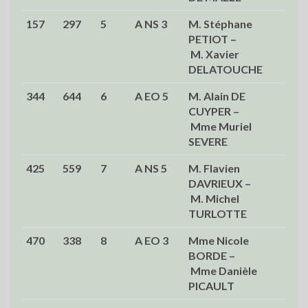
157
297
5
A NS 3
M. Stéphane
56,
PETIOT –
M. Xavier
DELATOUCHE
344
644
6
A EO 5
M. Alain DE
51,
CUYPER –
Mme Muriel
SEVERE
425
559
7
A NS 5
M. Flavien
49,
DAVRIEUX –
M. Michel
TURLOTTE
470
338
8
A EO 3
Mme Nicole
48,
BORDE –
Mme Danièle
PICAULT