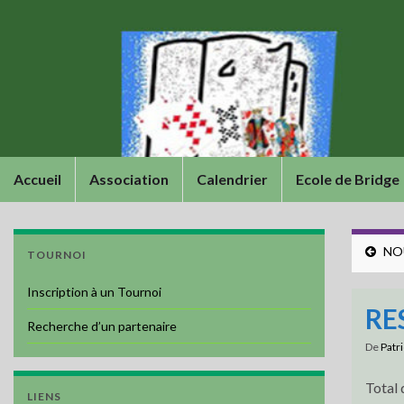
Accueil
Association
Calendrier
Ecole de Bridge
NOU
TOURNOI
Inscription à un Tournoi
RE
Recherche d’un partenaire
De
Patr
Total 
LIENS