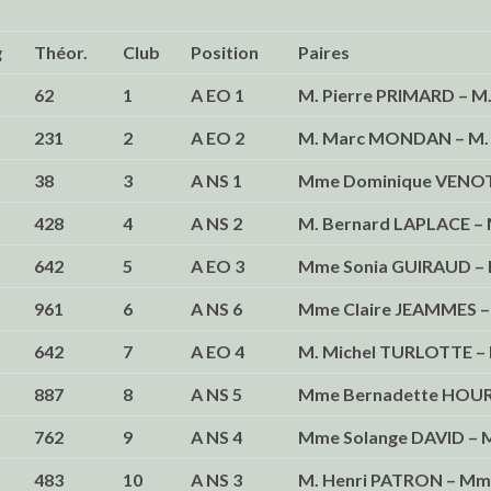
g
Théor.
Club
Position
Paires
62
1
A EO 1
M. Pierre PRIMARD – M
231
2
A EO 2
M. Marc MONDAN – M. 
38
3
A NS 1
Mme Dominique VENOT
428
4
A NS 2
M. Bernard LAPLACE –
642
5
A EO 3
Mme Sonia GUIRAUD – 
961
6
A NS 6
Mme Claire JEAMMES 
642
7
A EO 4
M. Michel TURLOTTE – 
887
8
A NS 5
Mme Bernadette HOUR
762
9
A NS 4
Mme Solange DAVID – 
483
10
A NS 3
M. Henri PATRON – Mm