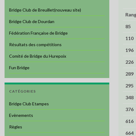
Bridge Club de Breuillet(nouveau site)
Ran
Bridge Club de Dourdan
85
Fédération Française de Bridge
110
Résultats des compétitions
196
Comité de Bridge du Hurepoix
226
Fun Bridge
289
295
CATÉGORIES
348
Bridge Club Etampes
376
Evènements
616
Règles
664