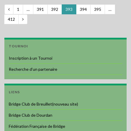
1
…
391
392
393
394
395
…
412
TOURNOI
Inscription à un Tournoi
Recherche d’un partenaire
LIENS
Bridge Club de Breuillet(nouveau site)
Bridge Club de Dourdan
Fédération Française de Bridge