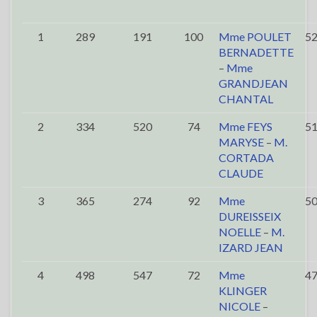
1
289
191
100
Mme POULET
5
BERNADETTE
–
Mme
GRANDJEAN
CHANTAL
2
334
520
74
Mme FEYS
5
MARYSE
–
M.
CORTADA
CLAUDE
3
365
274
92
Mme
5
DUREISSEIX
NOELLE
–
M.
IZARD JEAN
4
498
547
72
Mme
4
KLINGER
NICOLE
–