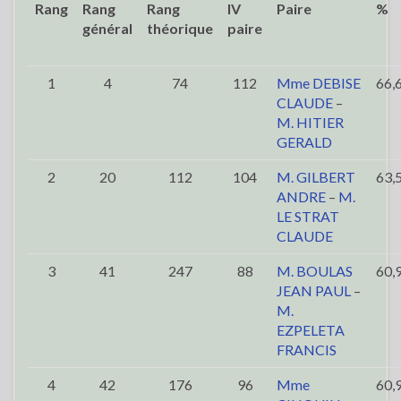
Rang
Rang
Rang
IV
Paire
%
général
théorique
paire
1
4
74
112
Mme DEBISE
66,
CLAUDE
–
M. HITIER
GERALD
2
20
112
104
M. GILBERT
63,
ANDRE
–
M.
LE STRAT
CLAUDE
3
41
247
88
M. BOULAS
60,
JEAN PAUL
–
M.
EZPELETA
FRANCIS
4
42
176
96
Mme
60,