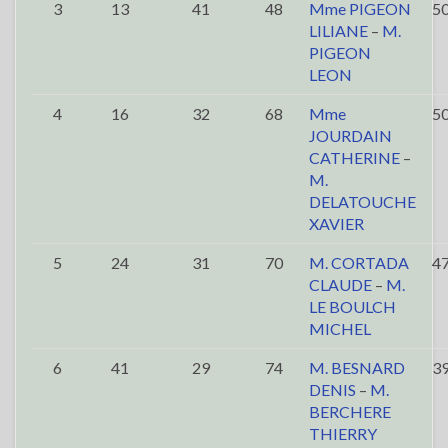
3
13
41
48
Mme PIGEON
5
LILIANE
–
M.
PIGEON
LEON
4
16
32
68
Mme
5
JOURDAIN
CATHERINE
–
M.
DELATOUCHE
XAVIER
5
24
31
70
M. CORTADA
4
CLAUDE
–
M.
LE BOULCH
MICHEL
6
41
29
74
M. BESNARD
3
DENIS
–
M.
BERCHERE
THIERRY