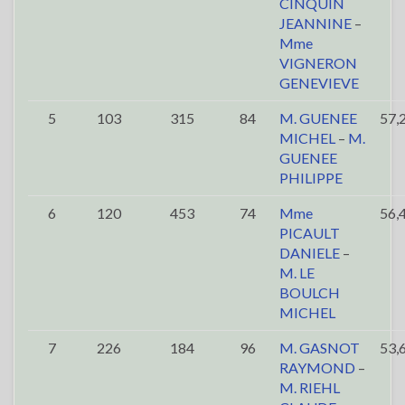
CINQUIN
JEANNINE
–
Mme
VIGNERON
GENEVIEVE
5
103
315
84
M. GUENEE
57,
MICHEL
–
M.
GUENEE
PHILIPPE
6
120
453
74
Mme
56,
PICAULT
DANIELE
–
M. LE
BOULCH
MICHEL
7
226
184
96
M. GASNOT
53,
RAYMOND
–
M. RIEHL