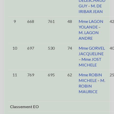
DELESCHAUD
GUY
–
M. DE
IRIBAR JEAN
9
668
761
48
Mme LAGON
4
YOLANDE
–
M. LAGON
ANDRE
10
697
530
74
Mme GORVEL
4
JACQUELINE
–
Mme JOST
MICHELE
11
769
695
62
Mme ROBIN
2
MICHELE
–
M.
ROBIN
MAURICE
Classement EO