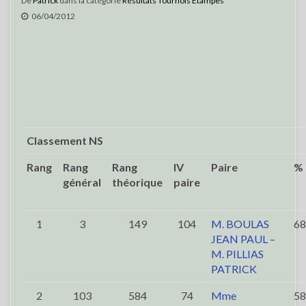
De
Patrick
dans la catégorie
Résultats Tournois Etampes
06/04/2012
Classement NS
Rang
Rang
Rang
IV
Paire
%
général
théorique
paire
1
3
149
104
M. BOULAS
68
JEAN PAUL
–
M. PILLIAS
PATRICK
2
103
584
74
Mme
58