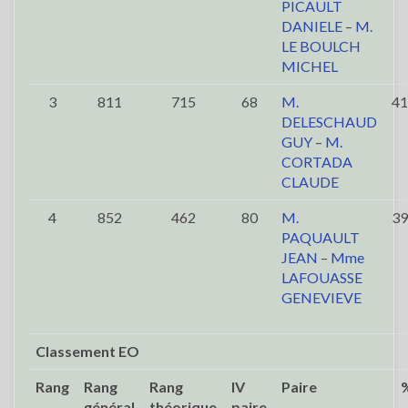
PICAULT
DANIELE
–
M.
LE BOULCH
MICHEL
3
811
715
68
M.
41
DELESCHAUD
GUY
–
M.
CORTADA
CLAUDE
4
852
462
80
M.
39
PAQUAULT
JEAN
–
Mme
LAFOUASSE
GENEVIEVE
Classement EO
Rang
Rang
Rang
IV
Paire
général
théorique
paire