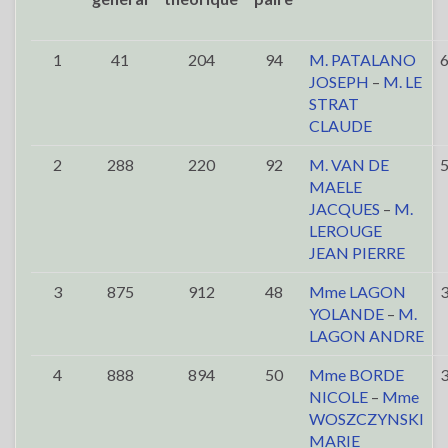
1
41
204
94
M. PATALANO
JOSEPH
–
M. LE
STRAT
CLAUDE
2
288
220
92
M. VAN DE
MAELE
JACQUES
–
M.
LEROUGE
JEAN PIERRE
3
875
912
48
Mme LAGON
YOLANDE
–
M.
LAGON ANDRE
4
888
894
50
Mme BORDE
NICOLE
–
Mme
WOSZCZYNSKI
MARIE