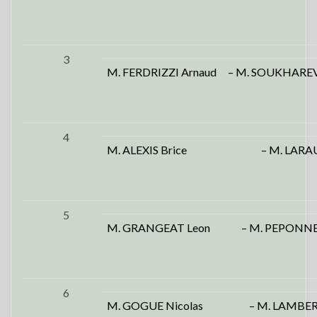
3
M. FERDRIZZI Arnaud
– M. SOUKHAREV
4
M. ALEXIS Brice
– M. LARA
5
M. GRANGEAT Leon
– M. PEPONNE
6
M. GOGUE Nicolas
– M. LAMBER