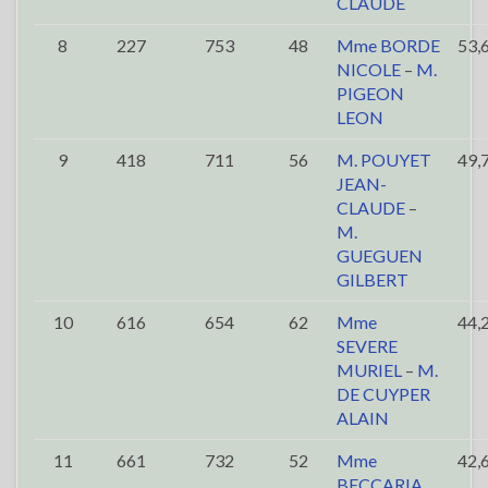
CLAUDE
8
227
753
48
Mme BORDE
53,
NICOLE
–
M.
PIGEON
LEON
9
418
711
56
M. POUYET
49,
JEAN-
CLAUDE
–
M.
GUEGUEN
GILBERT
10
616
654
62
Mme
44,
SEVERE
MURIEL
–
M.
DE CUYPER
ALAIN
11
661
732
52
Mme
42,
BECCARIA