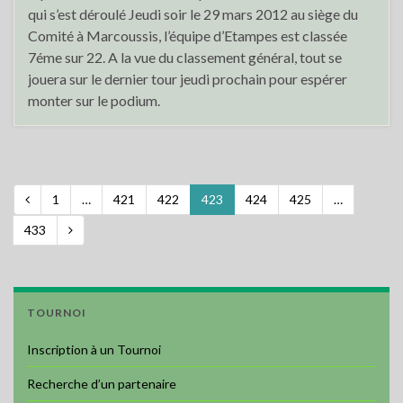
qui s’est déroulé Jeudi soir le 29 mars 2012 au siège du
Comité à Marcoussis, l’équipe d’Etampes est classée
7éme sur 22. A la vue du classement général, tout se
jouera sur le dernier tour jeudi prochain pour espérer
monter sur le podium.
1
…
421
422
423
424
425
…
433
TOURNOI
Inscription à un Tournoi
Recherche d’un partenaire