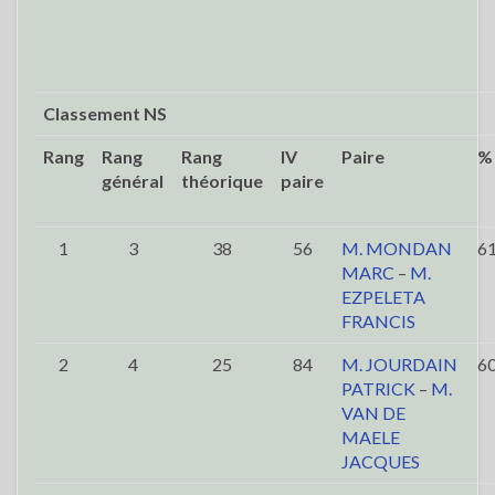
Classement NS
Rang
Rang
Rang
IV
Paire
%
général
théorique
paire
1
3
38
56
M. MONDAN
6
MARC
–
M.
EZPELETA
FRANCIS
2
4
25
84
M. JOURDAIN
6
PATRICK
–
M.
VAN DE
MAELE
JACQUES